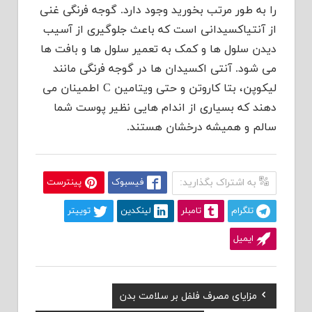
را به طور مرتب بخورید وجود دارد. گوجه فرنگی غنی
از آنتیاکسیدانی است که باعث جلوگیری از آسیب
دیدن سلول ها و کمک به تعمیر سلول ها و بافت ها
می شود. آنتی اکسیدان ها در گوجه فرنگی مانند
لیکوپن، بتا کاروتن و حتی ویتامین C اطمینان می
دهند که بسیاری از اندام هایی نظیر پوست شما
سالم و همیشه درخشان هستند.
به اشتراک بگذارید:
فیسبوک
پینترست
تلگرام
تامبلر
لینکدین
توییتر
ایمیل
Previous
مزایای مصرف فلفل بر سلامت بدن
راهبری
Post: