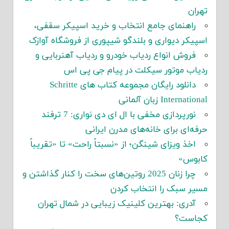
تهران
راهنمای جامع انتخاب و خرید اسپیکر سقفی،
اسپیکر دیواری و بلندگو شیپوری از فروشگاه آوازک
فروش انواع ردیاب خودرو و ردیاب آهنربایی و
ردیاب موتور سیکلت در پیام جی پی اس
دانلود رایگان مجموعه کتاب های Schritte
International زبان آلمانی
نورپردازی مخفی با ال ای دی نواری: 7 ترفند
حرفه‌ای برای خانه‌های مدرن ایرانی
اخذ ویزای شینگن؛ از «نسبتاً راحت» تا «تقریباً
کابوس»
چرا زنان 2025 روتین‌های سخت را کنار گذاشتن و
مسیر سبک را انتخاب کردن
آدری: بهترین کلینیک زیبایی در شمال تهران
کجاست؟