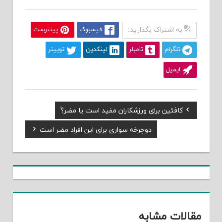
به اشتراک بگذارید:
فیسبوک
پینترست
تلگرام
تامبلر
لینکدین
توییتر
ایمیل
Previous
کافئین برای ورزشکاران مفید است یا مضر؟َ
راهبری
Post:
Next
دوچرخه سواری برای این افراد مضر است
نوشته
Post:
مقالات مشابه