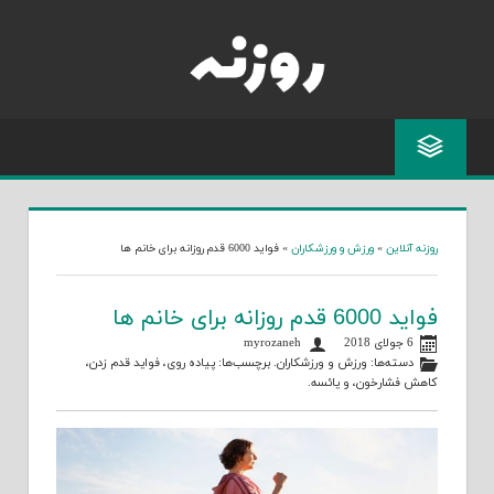
Skip
to
content
روزنه آنلاین
»
ورزش و ورزشکاران
»
فواید 6000 قدم روزانه برای خانم ها
فواید 6000 قدم روزانه برای خانم ها
6 جولای 2018
myrozaneh
دسته‌ها:
ورزش و ورزشکاران
. برچسب‌ها:
پیاده روی
،
فواید قدم زدن
،
کاهش فشارخون
، و
یائسه
.