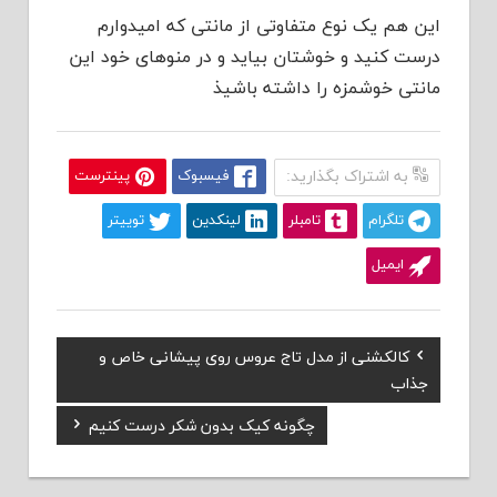
این هم یک نوع متفاوتی از مانتی که امیدوارم
درست کنید و خوشتان بیاید و در منوهای خود این
مانتی خوشمزه را داشته باشیذ
به اشتراک بگذارید:
فیسبوک
پینترست
تلگرام
تامبلر
لینکدین
توییتر
ایمیل
Previous
کالکشنی از مدل تاج عروس روی پیشانی خاص و
راهبری
Post:
جذاب
نوشته
Next
چگونه کیک بدون شکر درست کنیم
Post: