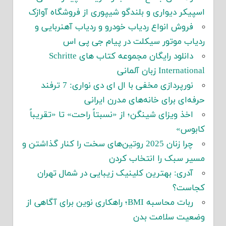
اسپیکر دیواری و بلندگو شیپوری از فروشگاه آوازک
فروش انواع ردیاب خودرو و ردیاب آهنربایی و
ردیاب موتور سیکلت در پیام جی پی اس
دانلود رایگان مجموعه کتاب های Schritte
International زبان آلمانی
نورپردازی مخفی با ال ای دی نواری: 7 ترفند
حرفه‌ای برای خانه‌های مدرن ایرانی
اخذ ویزای شینگن؛ از «نسبتاً راحت» تا «تقریباً
کابوس»
چرا زنان 2025 روتین‌های سخت را کنار گذاشتن و
مسیر سبک را انتخاب کردن
آدری: بهترین کلینیک زیبایی در شمال تهران
کجاست؟
ربات محاسبه BMI؛ راهکاری نوین برای آگاهی از
وضعیت سلامت بدن