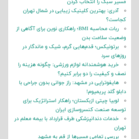
مسیر سبک را انتخاب کردن
آدری: بهترین کلینیک زیبایی در شمال تهران
کجاست؟
ربات محاسبه BMI؛ راهکاری نوین برای آگاهی از
وضعیت سلامت بدن
برتونیکس؛ قدم‌هایی گرم، شیک و ماندگار در
روزهای سرد
خرید هوشمندانه لوازم ورزشی: چگونه هزینه را
نصف و کیفیت را دو برابر کنیم؟
هایفوتراپی در مشهد: راز جوانی بدون جراحی با
دابلو گلد پریمیوم!
لوبیا چیتی ازبکستان؛ راهکار استراتژیک برای
توسعه صنعت کنسروسازی ایران
خدمات دندانپزشکی طرف قرارداد با بیمه معلم در
تهران
بررسی تمامی مسیرها از قم به مشهد