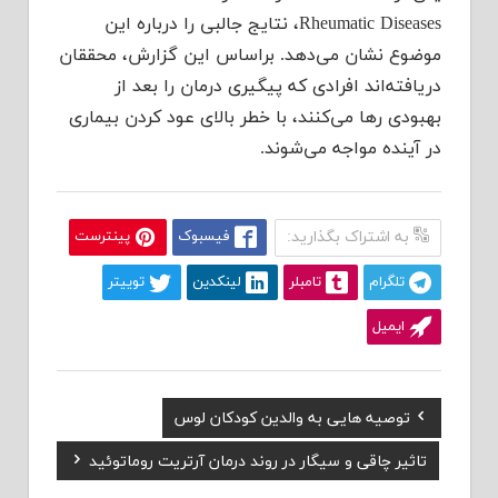
Rheumatic Diseases، نتایج جالبی را درباره این
موضوع نشان می‌دهد. براساس این گزارش، محققان
دریافته‌اند افرادی که پیگیری درمان را بعد از
بهبودی رها می‌کنند، با خطر بالای عود کردن بیماری
در آینده مواجه می‌شوند.
به اشتراک بگذارید:
فیسبوک
پینترست
تلگرام
تامبلر
لینکدین
توییتر
ایمیل
Previous
توصیه هایی به والدین کودکان لوس
راهبری
Post:
Next
تاثیر چاقی و سیگار در روند درمان آرتریت روماتوئید
نوشته
Post: