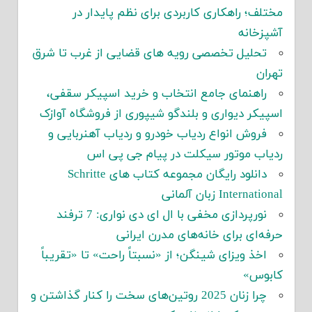
مختلف؛ راهکاری کاربردی برای نظم پایدار در
آشپزخانه
تحلیل تخصصی رویه های قضایی از غرب تا شرق
تهران
راهنمای جامع انتخاب و خرید اسپیکر سقفی،
اسپیکر دیواری و بلندگو شیپوری از فروشگاه آوازک
فروش انواع ردیاب خودرو و ردیاب آهنربایی و
ردیاب موتور سیکلت در پیام جی پی اس
دانلود رایگان مجموعه کتاب های Schritte
International زبان آلمانی
نورپردازی مخفی با ال ای دی نواری: 7 ترفند
حرفه‌ای برای خانه‌های مدرن ایرانی
اخذ ویزای شینگن؛ از «نسبتاً راحت» تا «تقریباً
کابوس»
چرا زنان 2025 روتین‌های سخت را کنار گذاشتن و