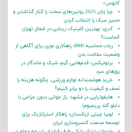
کابوس»
چرا زنان 2025 روتین‌های سخت را کنار گذاشتن و
مسیر سبک را انتخاب کردن
آدری: بهترین کلینیک زیبایی در شمال تهران
کجاست؟
ربات محاسبه BMI؛ راهکاری نوین برای آگاهی از
وضعیت سلامت بدن
برتونیکس؛ قدم‌هایی گرم، شیک و ماندگار در
روزهای سرد
خرید هوشمندانه لوازم ورزشی: چگونه هزینه را
نصف و کیفیت را دو برابر کنیم؟
هایفوتراپی در مشهد: راز جوانی بدون جراحی با
دابلو گلد پریمیوم!
لوبیا چیتی ازبکستان؛ راهکار استراتژیک برای
توسعه صنعت کنسروسازی ایران
خدمات دندانپزشکی طرف قرارداد با بیمه معلم در