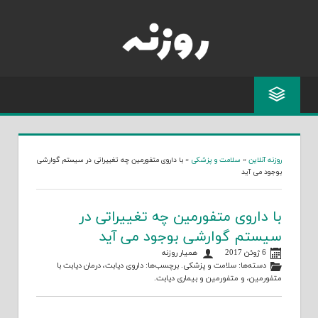
Skip
to
content
روزنه آنلاین
»
سلامت و پزشکی
»
با داروی متفورمین چه تغییراتی در سیستم گوارشی
بوجود می آید
با داروی متفورمین چه تغییراتی در
سیستم گوارشی بوجود می آید
6 ژوئن 2017
همیار روزنه
دسته‌ها:
سلامت و پزشکی
. برچسب‌ها:
داروی دیابت
،
درمان دیابت با
متفورمین
، و
متفورمین و بیماری دیابت
.