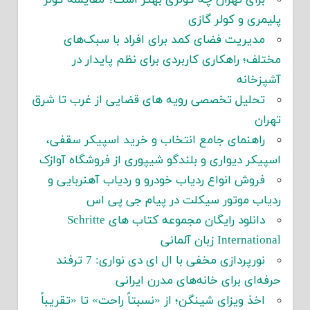
برای تهران چه کولری بهتر است؟ مقایسه کولر
پلیمری و کولر گازی
مدیریت فضای کمد برای افراد با سبک‌های
مختلف؛ راهکاری کاربردی برای نظم پایدار در
آشپزخانه
تحلیل تخصصی رویه های قضایی از غرب تا شرق
تهران
راهنمای جامع انتخاب و خرید اسپیکر سقفی،
اسپیکر دیواری و بلندگو شیپوری از فروشگاه آوازک
فروش انواع ردیاب خودرو و ردیاب آهنربایی و
ردیاب موتور سیکلت در پیام جی پی اس
دانلود رایگان مجموعه کتاب های Schritte
International زبان آلمانی
نورپردازی مخفی با ال ای دی نواری: 7 ترفند
حرفه‌ای برای خانه‌های مدرن ایرانی
اخذ ویزای شینگن؛ از «نسبتاً راحت» تا «تقریباً