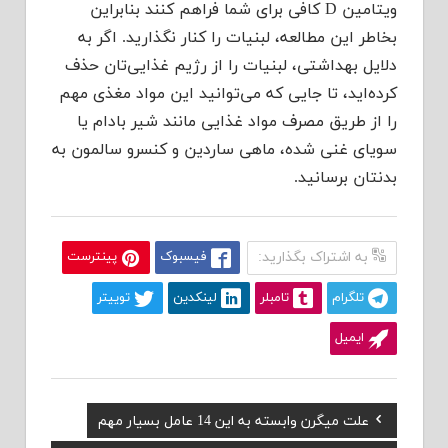
ویتامین D کافی برای شما فراهم کنند بنابراین
بخاطر این مطالعه، لبنیات را کنار نگذارید. اگر به
دلایل بهداشتی، لبنیات را از رژیم غذایی‌تان حذف
کرده‌اید، تا جایی که می‌توانید این مواد مغذی مهم
را از طریق مصرف مواد غذایی مانند شیر بادام یا
سویای غنی شده، ماهی ساردین و کنسرو سالمون به
بدنتان برسانید.
به اشتراک بگذارید:
فیسبوک
پینترست
تلگرام
تامبلر
لینکدین
توییتر
ایمیل
Previous
علت میگرن وابسته به این 14 عامل بسیار مهم
راهبری
Post: