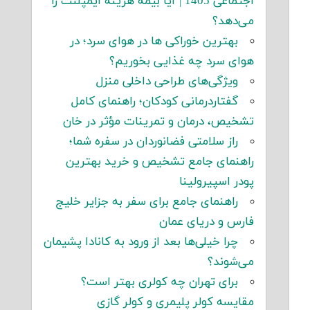
اجتماعی 1405 | آیا بیمه هزینه ایمپلنت را
می‌دهد؟
بهترین خوراکی ها در هوای سرد؛ در
هوای سرد چه غذایی بخوریم؟
ویژگی‌های طراحی داخلی منزل
گفتاردرمانی کودکان؛ راهنمای کامل
تشخیص، درمان و تمرینات مؤثر در خان
راز سلامتی فضانوردان در سفره شما؛
راهنمای جامع تشخیص و خرید بهترین
پودر اسپیرولینا
راهنمای جامع برای سفر به جزایر خلیج
فارس و دریای عمان
چرا خیلی‌ها بعد از ورود به کانادا پشیمان
می‌شوند؟
برای تهران چه کولری بهتر است؟
مقایسه کولر پلیمری و کولر گازی