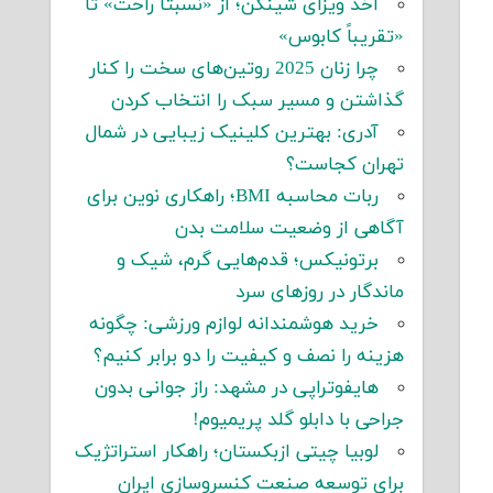
اخذ ویزای شینگن؛ از «نسبتاً راحت» تا
«تقریباً کابوس»
چرا زنان 2025 روتین‌های سخت را کنار
گذاشتن و مسیر سبک را انتخاب کردن
آدری: بهترین کلینیک زیبایی در شمال
تهران کجاست؟
ربات محاسبه BMI؛ راهکاری نوین برای
آگاهی از وضعیت سلامت بدن
برتونیکس؛ قدم‌هایی گرم، شیک و
ماندگار در روزهای سرد
خرید هوشمندانه لوازم ورزشی: چگونه
هزینه را نصف و کیفیت را دو برابر کنیم؟
هایفوتراپی در مشهد: راز جوانی بدون
جراحی با دابلو گلد پریمیوم!
لوبیا چیتی ازبکستان؛ راهکار استراتژیک
برای توسعه صنعت کنسروسازی ایران