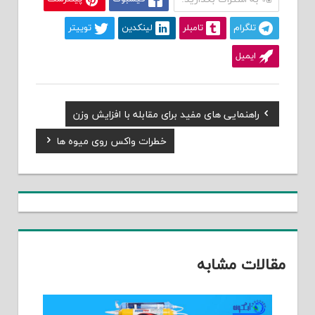
تلگرام
تامبلر
لینکدین
توییتر
ایمیل
Previous
راهنمایی های مفید برای مقابله با افزایش وزن
راهبری
Post:
Next
خطرات واکس روی میوه ها
نوشته
Post:
مقالات مشابه