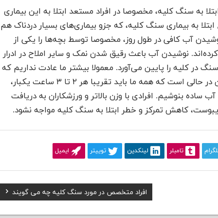
تلا به سنگ کلیه، مخصوصا در افراد مستعد ابتلا به این بیماری
بتلا به بیماری سنگ‌ کلیه، که جزو بیماری‌های بسیار دردناک هم
یدن آب کافی در طول روز، مخصوصا توسط بچه‌ها را یکی از
کرده‌اند. نوشیدن آب باعث رقیق شدن نمک و سایر املاح در ادرار
 در کلیه را پایین می‌آورد. معمولا بیشتر ما عادت نداریم که
تا احساس تشنگی به سراغمان نیامده، آبی بنوشیم این در حالی است که همه ما باید تقریبا هر ۲ تا ۳ ساعت یکبار،
ب ساده بنوشیم. افرادی با وزن بالاتر و ورزشکاران به دریافت
ی، یبوست، کاهش تمرکز و خطر ابتلا به سنگ کلیه مواجه نشود.
لگرام
تامبلر
لینکدین
توییتر
ایمیل
Next
افراد متخصص در مورد سنگ کلیه چه می گویند
Post: