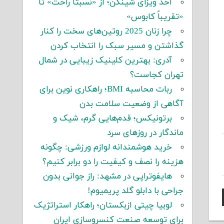
اخذ ویزای شینگن؛ از «نسبتاً راحت» تا
«تقریباً کابوس»
چرا زنان 2025 روتین‌های سخت را کنار
گذاشتن و مسیر سبک را انتخاب کردن
آدری: بهترین کلینیک زیبایی در شمال
تهران کجاست؟
ربات محاسبه BMI؛ راهکاری نوین برای
آگاهی از وضعیت سلامت بدن
برتونیکس؛ قدم‌هایی گرم، شیک و
ماندگار در روزهای سرد
خرید هوشمندانه لوازم ورزشی: چگونه
هزینه را نصف و کیفیت را دو برابر کنیم؟
هایفوتراپی در مشهد: راز جوانی بدون
جراحی با دابلو گلد پریمیوم!
لوبیا چیتی ازبکستان؛ راهکار استراتژیک
برای توسعه صنعت کنسروسازی ایران