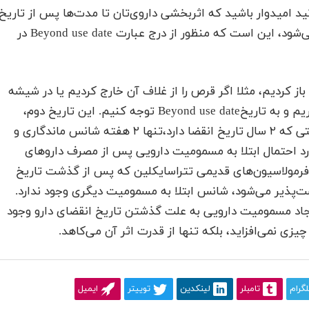
ید امیدوار باشید که اثربخشی داروی‌تان تا مدت‌ها پس از تاریخ
انقضای آن ماندگار باشد. حالا سوال دیگری که مطرح می‌شود، این است که منظور از درج عبارت Beyond use date در
 باز کردیم، مثلا اگر قرص را از غلاف آن خارج کردیم یا در شیشه
شربت را باز کردیم، دیگر باید تاریخ انقضا را نادیده بگیریم و به تاریخBeyond use date توجه کنیم. این تاریخ دوم،
کوتاه‌تر از تاریخ انقضای اصلی است و ممکن است شربتی که ۲ سال تاریخ انقضا دارد،تنها ۲ هفته شانس ماندگاری و
رد احتمال ابتلا به مسمومیت دارویی پس از مصرف داروهای
ز فرمولاسیون‌های قدیمی تتراسایکلین که پس از گذشت تاریخ
ت‌پذیر می‌شود، شانس ابتلا به مسمومیت دیگری وجود ندارد.
یجاد مسمومیت دارویی به علت گذشتن تاریخ انقضای دارو وجود
زی نمی‌افزاید، بلکه تنها از قدرت اثر آن می‌کاهد.
لگرام
تامبلر
لینکدین
توییتر
ایمیل