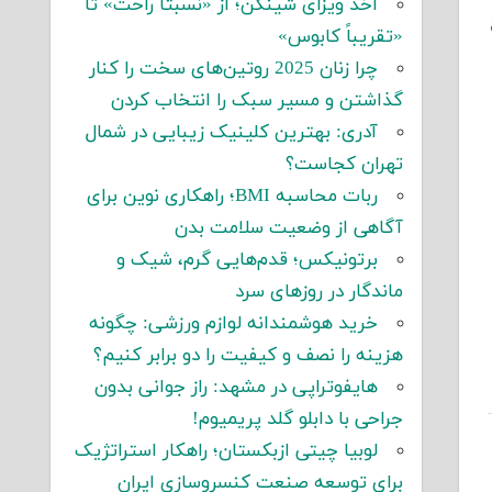
اخذ ویزای شینگن؛ از «نسبتاً راحت» تا
«تقریباً کابوس»
چرا زنان 2025 روتین‌های سخت را کنار
گذاشتن و مسیر سبک را انتخاب کردن
آدری: بهترین کلینیک زیبایی در شمال
تهران کجاست؟
ربات محاسبه BMI؛ راهکاری نوین برای
آگاهی از وضعیت سلامت بدن
برتونیکس؛ قدم‌هایی گرم، شیک و
ماندگار در روزهای سرد
خرید هوشمندانه لوازم ورزشی: چگونه
هزینه را نصف و کیفیت را دو برابر کنیم؟
هایفوتراپی در مشهد: راز جوانی بدون
جراحی با دابلو گلد پریمیوم!
لوبیا چیتی ازبکستان؛ راهکار استراتژیک
برای توسعه صنعت کنسروسازی ایران