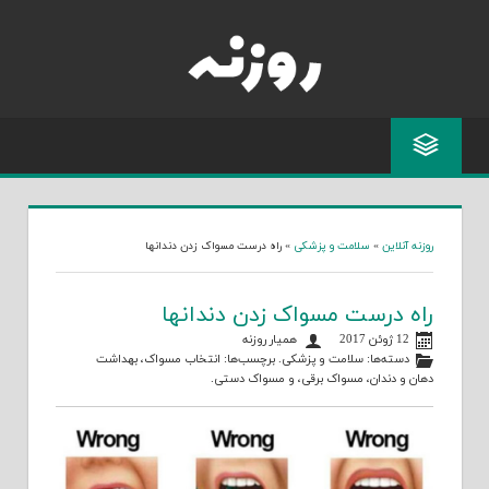
Skip
to
content
روزنه آنلاین
»
سلامت و پزشکی
»
راه درست مسواک زدن دندانها
راه درست مسواک زدن دندانها
12 ژوئن 2017
همیار روزنه
دسته‌ها:
سلامت و پزشکی
. برچسب‌ها:
انتخاب مسواک
،
بهداشت
دهان و دندان
،
مسواک برقی
، و
مسواک دستی
.