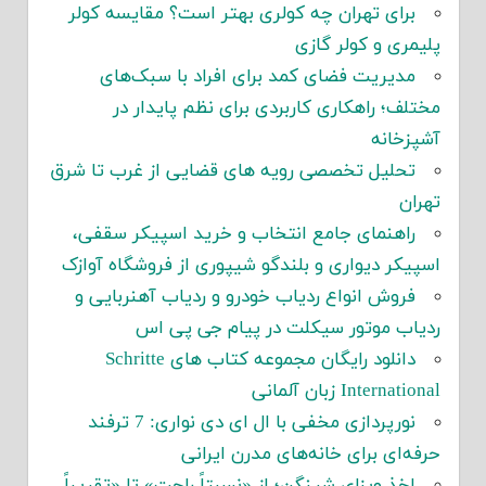
برای تهران چه کولری بهتر است؟ مقایسه کولر
پلیمری و کولر گازی
مدیریت فضای کمد برای افراد با سبک‌های
مختلف؛ راهکاری کاربردی برای نظم پایدار در
آشپزخانه
تحلیل تخصصی رویه های قضایی از غرب تا شرق
تهران
راهنمای جامع انتخاب و خرید اسپیکر سقفی،
اسپیکر دیواری و بلندگو شیپوری از فروشگاه آوازک
فروش انواع ردیاب خودرو و ردیاب آهنربایی و
ردیاب موتور سیکلت در پیام جی پی اس
دانلود رایگان مجموعه کتاب های Schritte
International زبان آلمانی
نورپردازی مخفی با ال ای دی نواری: 7 ترفند
حرفه‌ای برای خانه‌های مدرن ایرانی
اخذ ویزای شینگن؛ از «نسبتاً راحت» تا «تقریباً