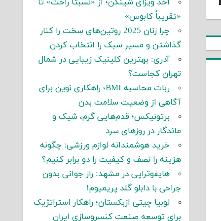
اخذ ویزای شینگن؛ از «نسبتاً راحت» تا
«تقریباً کابوس»
چرا زنان 2025 روتین‌های سخت را کنار
گذاشتن و مسیر سبک را انتخاب کردن
آدری: بهترین کلینیک زیبایی در شمال
تهران کجاست؟
ربات محاسبه BMI؛ راهکاری نوین برای
آگاهی از وضعیت سلامت بدن
برتونیکس؛ قدم‌هایی گرم، شیک و
ماندگار در روزهای سرد
خرید هوشمندانه لوازم ورزشی: چگونه
هزینه را نصف و کیفیت را دو برابر کنیم؟
هایفوتراپی در مشهد: راز جوانی بدون
جراحی با دابلو گلد پریمیوم!
لوبیا چیتی ازبکستان؛ راهکار استراتژیک
برای توسعه صنعت کنسروسازی ایران