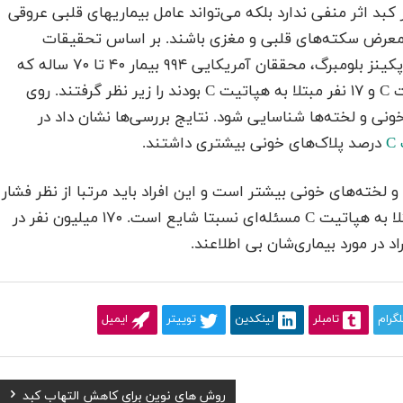
 کبد اثر منفی ندارد بلکه‌ می‌تواند عامل بیماریهای قلبی عروقی
معرض سکته‌‌های قلبی و مغزی باشند. بر اساس تحقیقات
پژوهشگران دانشکده بهداشت عمومی دانشگاه جان هاپکینز بلومبرگ، محققان آمریکایی ۹۹۴ بیمار ۴۰ تا ۷۰ ساله که
۶۱۳ نفرشانمبتلا به ایدز و ۷۰ نفر مبتلا به ایدز و هپاتیت C و ۱۷ نفر مبتلا به هپاتیت C بودند را زیر نظر گرفتند. روی
ونی و لخته‌‌‌ها شناسایی شود. نتایج بررسی‌‌‌ها نشان داد در
C
درصد پلاک‌‌های خونی بیشتری داشتند.
‌ها و لخته‌‌های خونی بیشتر است و این افراد باید مرتبا از نظر فشار
خون و کلسترول و قند خون مورد بررسی قرار بگیرند. ابتلا به هپاتیت C مسئله‌‌‌‌ای نسبتا شایع است. ۱۷۰‌ میلیون نفر در
لگرام
تامبلر
لینکدین
توییتر
ایمیل
Next
روش های نوین برای کاهش التهاب کبد