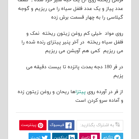
فرنگی ریخته روی آن یک حبه سیر خرد شده , نصف
عدد پیاز و یک عدد فلفل سیاه را می ریزیم و گوجه
گیلاسی را به چهار قسمت برش زده
روی مواد خیلی کم روغن زیتون ریخته نمک و
فلفل سیاه ریخته در آخر پنیر پیتزای رنده شده را
می ریزیم کمی هم آویشن می ریزیم
در فر 180 دجه بمدت پانزده تا بیست دقیقه می
پزیم
از فر در آورده روی
پیتزا
ها ریحان و روغن زیتون زده
و آماده سرو کردن است
به اشتراک بگذارید:
فیسبوک
پینترست
تلگرام
تامبلر
لینکدین
توییتر