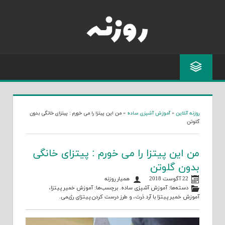
Skip
to
content
روزنه آنلاین
»
آموزش آشپزی ساده
»
من این پیتزا را می خورم : پیتزای خانگی بدون
گلوتن
من این پیتزا را می خورم : پیتزای خانگی
بدون گلوتن
22 آگوست 2018
همیار روزنه
دسته‌ها:
آموزش آشپزی ساده
. برچسب‌ها:
آموزش خمیر پیتزا
،
آموزش خمیر پیتزا با آرد ذرت
، و
طرز درست کردن پیتزای رژیمی
.