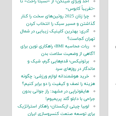
اخذ ویزای شینگن؛ از «نسبتاً راحت» تا
«تقریباً کابوس»
چرا زنان 2025 روتین‌های سخت را کنار
گذاشتن و مسیر سبک را انتخاب کردن
آدری: بهترین کلینیک زیبایی در شمال
تهران کجاست؟
ربات محاسبه BMI؛ راهکاری نوین برای
آگاهی از وضعیت سلامت بدن
برتونیکس؛ قدم‌هایی گرم، شیک و
ماندگار در روزهای سرد
خرید هوشمندانه لوازم ورزشی: چگونه
هزینه را نصف و کیفیت را دو برابر کنیم؟
هایفوتراپی در مشهد: راز جوانی بدون
جراحی با دابلو گلد پریمیوم!
لوبیا چیتی ازبکستان؛ راهکار استراتژیک
برای توسعه صنعت کنسروسازی ایران