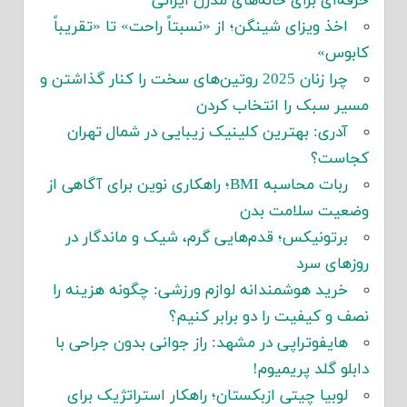
حرفه‌ای برای خانه‌های مدرن ایرانی
اخذ ویزای شینگن؛ از «نسبتاً راحت» تا «تقریباً
کابوس»
چرا زنان 2025 روتین‌های سخت را کنار گذاشتن و
مسیر سبک را انتخاب کردن
آدری: بهترین کلینیک زیبایی در شمال تهران
کجاست؟
ربات محاسبه BMI؛ راهکاری نوین برای آگاهی از
وضعیت سلامت بدن
برتونیکس؛ قدم‌هایی گرم، شیک و ماندگار در
روزهای سرد
خرید هوشمندانه لوازم ورزشی: چگونه هزینه را
نصف و کیفیت را دو برابر کنیم؟
هایفوتراپی در مشهد: راز جوانی بدون جراحی با
دابلو گلد پریمیوم!
لوبیا چیتی ازبکستان؛ راهکار استراتژیک برای