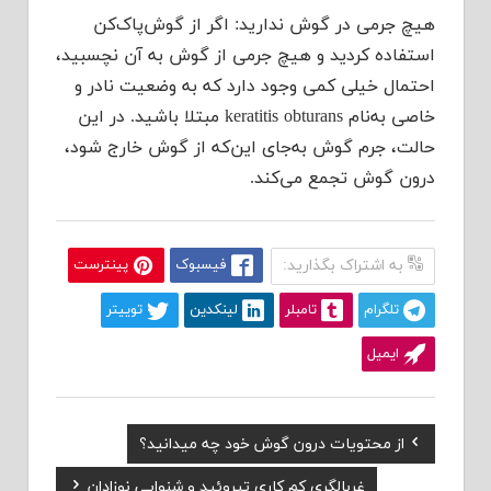
هیچ جرمی در گوش ندارید: اگر از گوش‌پاک‌کن
استفاده کردید و هیچ جرمی از گوش به آن نچسبید،
احتمال خیلی کمی وجود دارد که به وضعیت نادر و
خاصی به‌نام keratitis obturans مبتلا باشید. در این
حالت، جرم گوش به‌جای این‌که از گوش خارج شود،
درون گوش تجمع می‌کند.
به اشتراک بگذارید:
فیسبوک
پینترست
تلگرام
تامبلر
لینکدین
توییتر
ایمیل
Previous
از محتویات درون گوش خود چه میدانید؟
راهبری
Post:
Next
غربالگری کم کاری تیروئید و شنوایی نوزادان