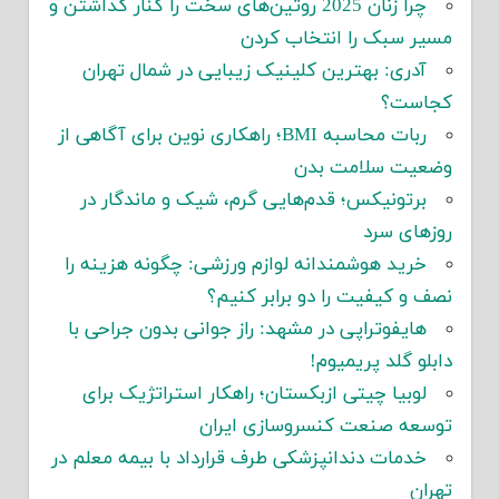
چرا زنان 2025 روتین‌های سخت را کنار گذاشتن و
مسیر سبک را انتخاب کردن
آدری: بهترین کلینیک زیبایی در شمال تهران
کجاست؟
ربات محاسبه BMI؛ راهکاری نوین برای آگاهی از
وضعیت سلامت بدن
برتونیکس؛ قدم‌هایی گرم، شیک و ماندگار در
روزهای سرد
خرید هوشمندانه لوازم ورزشی: چگونه هزینه را
نصف و کیفیت را دو برابر کنیم؟
هایفوتراپی در مشهد: راز جوانی بدون جراحی با
دابلو گلد پریمیوم!
لوبیا چیتی ازبکستان؛ راهکار استراتژیک برای
توسعه صنعت کنسروسازی ایران
خدمات دندانپزشکی طرف قرارداد با بیمه معلم در
تهران