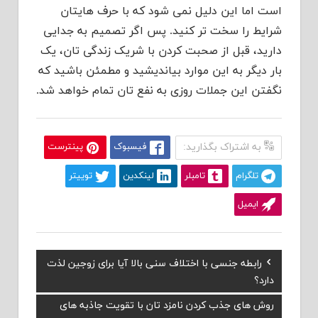
است اما این دلیل نمی شود که با حرف هایتان
شرایط را سخت تر کنید. پس اگر تصمیم به جدایی
دارید، قبل از صحبت کردن با شریک زندگی تان، یک
بار دیگر به این موارد بیاندیشید و مطمئن باشید که
نگفتن این جملات روزی به نفع تان تمام خواهد شد.
به اشتراک بگذارید:
فیسبوک
پینترست
تلگرام
تامبلر
لینکدین
توییتر
ایمیل
Previous
رابطه جنسی با اختلاف سنی بالا آیا برای زوجین لذت
راهبری
Post:
دارد؟
نوشته
Next
روش های جذب کردن نامزد تان با تقویت جاذبه های