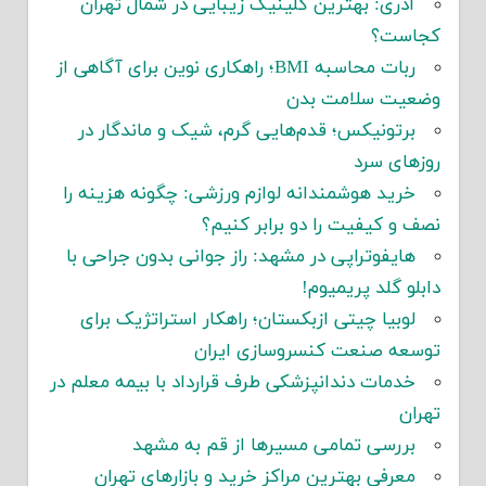
آدری: بهترین کلینیک زیبایی در شمال تهران
کجاست؟
ربات محاسبه BMI؛ راهکاری نوین برای آگاهی از
وضعیت سلامت بدن
برتونیکس؛ قدم‌هایی گرم، شیک و ماندگار در
روزهای سرد
خرید هوشمندانه لوازم ورزشی: چگونه هزینه را
نصف و کیفیت را دو برابر کنیم؟
هایفوتراپی در مشهد: راز جوانی بدون جراحی با
دابلو گلد پریمیوم!
لوبیا چیتی ازبکستان؛ راهکار استراتژیک برای
توسعه صنعت کنسروسازی ایران
خدمات دندانپزشکی طرف قرارداد با بیمه معلم در
تهران
بررسی تمامی مسیرها از قم به مشهد
معرفی بهترین مراکز خرید و بازارهای تهران