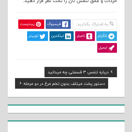
حرکات و عمق تنفس تان را تحت نظر قرار دهید.
به اشتراک بگذارید:
فیسبوک
پینترست
تلگرام
تامبلر
لینکدین
توییتر
ایمیل
Previous
درباره تنفس ۳ قسمتی چه میدانید
راهبری
Post:
Next
دستور پخت میتلف بدون تخم مرغ در دو مرحله
نوشته
Post: