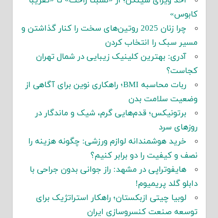
اخذ ویزای شینگن؛ از «نسبتاً راحت» تا «تقریباً
کابوس»
چرا زنان 2025 روتین‌های سخت را کنار گذاشتن و
مسیر سبک را انتخاب کردن
آدری: بهترین کلینیک زیبایی در شمال تهران
کجاست؟
ربات محاسبه BMI؛ راهکاری نوین برای آگاهی از
وضعیت سلامت بدن
برتونیکس؛ قدم‌هایی گرم، شیک و ماندگار در
روزهای سرد
خرید هوشمندانه لوازم ورزشی: چگونه هزینه را
نصف و کیفیت را دو برابر کنیم؟
هایفوتراپی در مشهد: راز جوانی بدون جراحی با
دابلو گلد پریمیوم!
لوبیا چیتی ازبکستان؛ راهکار استراتژیک برای
توسعه صنعت کنسروسازی ایران