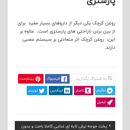
پارستزی
روغن کرچک یکی دیگر از داروهای بسیار مفید برای
از بین بردن ناراحتی های پارستزی است. علاوه بر
این، روغن کرچک اثر متعادلی بر سیستم عصبی
دارند.
به اشتراک بگذارید:
فیسبوک
پینترست
تلگرام
تامبلر
لینکدین
توییتر
ایمیل
Previous
پخت جوجه ترش تابه ای غذایی کاملا راحت و بدون