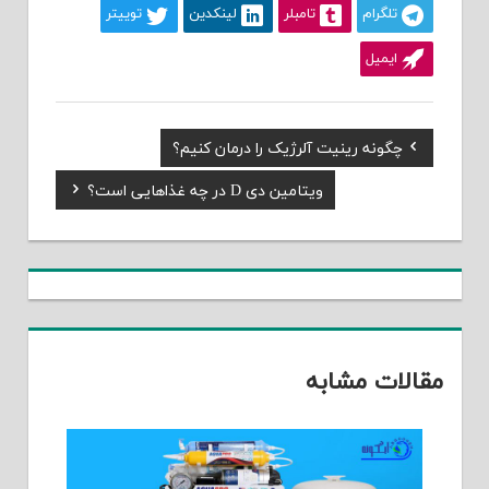
تلگرام
تامبلر
لینکدین
توییتر
ایمیل
Previous
چگونه رینیت آلرژیک را درمان کنیم؟
راهبری
Post:
Next
ویتامین دی D در چه غذاهایی است؟
نوشته
Post:
مقالات مشابه