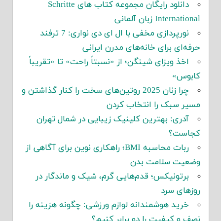
دانلود رایگان مجموعه کتاب های Schritte
International زبان آلمانی
نورپردازی مخفی با ال ای دی نواری: 7 ترفند
حرفه‌ای برای خانه‌های مدرن ایرانی
اخذ ویزای شینگن؛ از «نسبتاً راحت» تا «تقریباً
کابوس»
چرا زنان 2025 روتین‌های سخت را کنار گذاشتن و
مسیر سبک را انتخاب کردن
آدری: بهترین کلینیک زیبایی در شمال تهران
کجاست؟
ربات محاسبه BMI؛ راهکاری نوین برای آگاهی از
وضعیت سلامت بدن
برتونیکس؛ قدم‌هایی گرم، شیک و ماندگار در
روزهای سرد
خرید هوشمندانه لوازم ورزشی: چگونه هزینه را
نصف و کیفیت را دو برابر کنیم؟