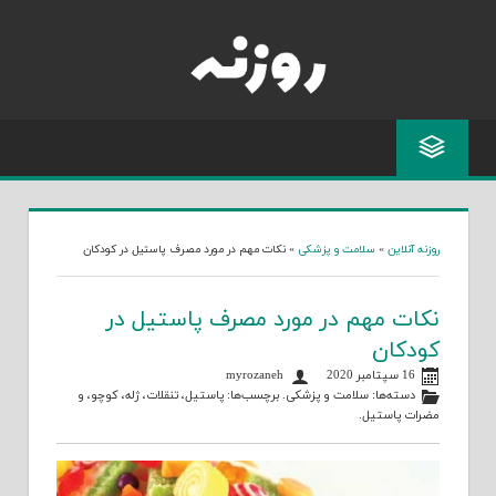
Skip
to
content
روزنه آنلاین
»
سلامت و پزشکی
»
نکات مهم در مورد مصرف پاستیل در کودکان
نکات مهم در مورد مصرف پاستیل در
کودکان
16 سپتامبر 2020
myrozaneh
دسته‌ها:
سلامت و پزشکی
. برچسب‌ها:
پاستیل
،
تنقلات
،
ژله
،
کوچو
، و
مضرات پاستیل
.