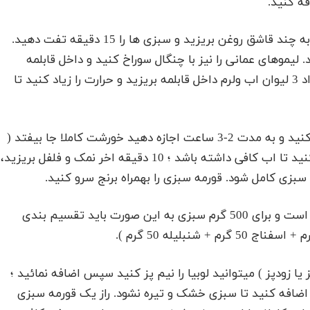
فه کنید.
سبزی ها را پس از شستن ریز خرد کنی. سپس درون تابه چند قاشق روغن بریزید و سبزی ها را 15 دقیقه تفت دهید.
موهای عمانی را نیز با چنگال سوراخ کنید و داخل قابلمه
بیندازید و مواد را مخلوط کنید. پس از مخلوط شدن مواد 3 لیوان اب ولرم داخل قابلمه بریزید و حرارت را زیاد کنید تا
پس از به جوش امدن خورشت حرارت زیر قابلمه را کم کنید و به مدت 2-3 ساعت اجازه دهید خورشت کاملا جا بیفتد (
به روغن بیفتد ). در این مدت چند بار خورشت را چک کنید تا اب کافی داشته باشد ؛ 10 دقیقه اخر نمک و فلفل بریزید،
نکته ها : مهمترین نکته در مزه قورمه سبزی سبزی ان است و برای 500 گرم سبزی به این صورت باید تقسیم بندی
ا زودپز ) میتوانید لوبیا را نیم پز کنید سپس اضافه نمائید ؛
 اضافه کنید تا سبزی خشک و تیره نشود. راز یک قورمه سبزی