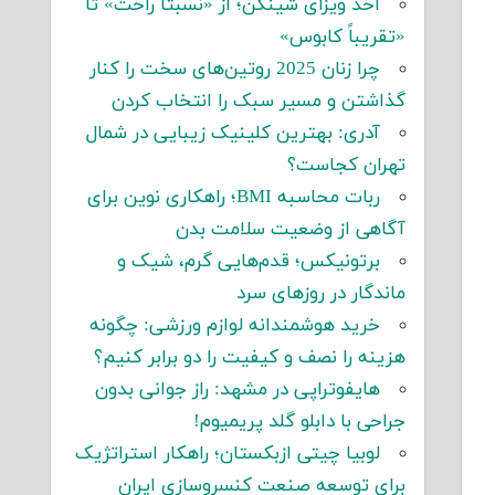
اخذ ویزای شینگن؛ از «نسبتاً راحت» تا
«تقریباً کابوس»
چرا زنان 2025 روتین‌های سخت را کنار
گذاشتن و مسیر سبک را انتخاب کردن
آدری: بهترین کلینیک زیبایی در شمال
تهران کجاست؟
ربات محاسبه BMI؛ راهکاری نوین برای
آگاهی از وضعیت سلامت بدن
برتونیکس؛ قدم‌هایی گرم، شیک و
ماندگار در روزهای سرد
خرید هوشمندانه لوازم ورزشی: چگونه
هزینه را نصف و کیفیت را دو برابر کنیم؟
هایفوتراپی در مشهد: راز جوانی بدون
جراحی با دابلو گلد پریمیوم!
لوبیا چیتی ازبکستان؛ راهکار استراتژیک
برای توسعه صنعت کنسروسازی ایران