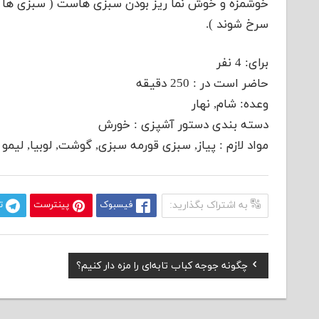
خوشمزه و خوش نما ریز بودن سبزی هاست ( سبزی ها با
سرخ شوند ).
برای: 4 نفر
حاضر است در : 250 دقیقه
وعده: شام, نهار
دسته بندی دستور آشپزی : خورش
مواد لازم : پیاز, سبزی قورمه سبزی, گوشت, لوبیا, لیمو
به اشتراک بگذارید:
فیسبوک
پینترست
ت
Previous
چگونه جوجه کباب تابه‌ای را مزه دار کنیم؟
راهبری
Post:
نوشته