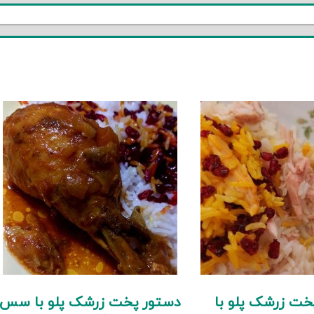
خت زرشک پلو با
دستور پخت زرشک پلو با سس