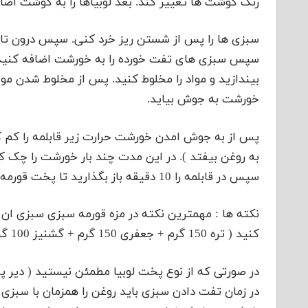
رنگ گوشت ها تغییر کند. بعد لوبیاها را به گوشت اضا
سپس سبزی های تفت خورده را به خورشت اضافه کنید. لی
خورشت به جوش بیاید.
سپس در قابلمه را 10 دقیقه باز بگذارید تا پخت قورمه سبزی کامل شود. قورمه سبزی را بهمراه برنج سرو کنید.
کنید ( تره 150 گرم + جعفری 150 گرم + گشنیز 100 گرم + اسفناج 50 گرم + شنبلیله 50 گرم ).
در صورتی که از نوع پخت لوبیا مطمئن نیستید ( دیر پز ی
در زمان تفت دادن سبزی باید روغن را همزمان با سبزی