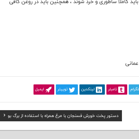
ید کاملا ساطوری و خرد شوند ، همچنین باید در روغن کافی
 عمانی
لگرام
تامبلر
لینکدین
توییتر
ایمیل
Next
دستور پخت خورش فسنجان با مرغ همراه با استفاده از برگ بو
Post: