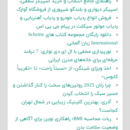
راهنمای جامع انتخاب و خرید اسپیکر سقفی،
اسپیکر دیواری و بلندگو شیپوری از فروشگاه آوازک
فروش انواع ردیاب خودرو و ردیاب آهنربایی و
ردیاب موتور سیکلت در پیام جی پی اس
دانلود رایگان مجموعه کتاب های Schritte
International زبان آلمانی
نورپردازی مخفی با ال ای دی نواری: 7 ترفند
حرفه‌ای برای خانه‌های مدرن ایرانی
اخذ ویزای شینگن؛ از «نسبتاً راحت» تا «تقریباً
کابوس»
چرا زنان 2025 روتین‌های سخت را کنار گذاشتن و
مسیر سبک را انتخاب کردن
آدری: بهترین کلینیک زیبایی در شمال تهران
کجاست؟
ربات محاسبه BMI؛ راهکاری نوین برای آگاهی از
وضعیت سلامت بدن