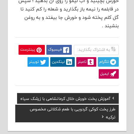
خورش بچینید و آب لیمو را روی آن بدهید ؛ سپس
در قابلمه را نیمه باز بگذارید و شعله را کم کنید تا
گل کلم پخته شود و خورش جا بیفتد و به روغن
بنشیند .
به اشتراک بگذارید:
فیسبوک
پینترست
تلگرام
تامبلر
لینکدین
توییتر
ایمیل
Previous
آموزش پخت خورش‌ خلال‌ كرمانشاهی با زرشک سیاه
راهبری
Post:
Next
طرز پخت کوکی گردویی با طعم شکلاتی مخصوص
نوشته
Post:
ترکیه