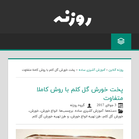
Skip
to
content
روزنه آنلاین
»
آموزش آشپزی ساده
»
پخت خورش گل کلم با روش کاملا متفاوت
پخت خورش گل کلم با روش کاملا
متفاوت
3 جولای 2017
گروه روزنه
دسته‌ها:
آموزش آشپزی ساده
. برچسب‌ها:
انواع خورش
،
خورش
،
خورش گل کلم
،
طرز تهیه انواع خورش
، و
طرز تهیه خورش گل کلم
.