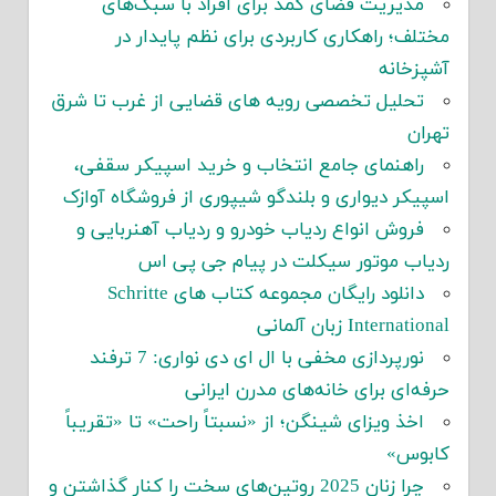
مدیریت فضای کمد برای افراد با سبک‌های
مختلف؛ راهکاری کاربردی برای نظم پایدار در
آشپزخانه
تحلیل تخصصی رویه های قضایی از غرب تا شرق
تهران
راهنمای جامع انتخاب و خرید اسپیکر سقفی،
اسپیکر دیواری و بلندگو شیپوری از فروشگاه آوازک
فروش انواع ردیاب خودرو و ردیاب آهنربایی و
ردیاب موتور سیکلت در پیام جی پی اس
دانلود رایگان مجموعه کتاب های Schritte
International زبان آلمانی
نورپردازی مخفی با ال ای دی نواری: 7 ترفند
حرفه‌ای برای خانه‌های مدرن ایرانی
اخذ ویزای شینگن؛ از «نسبتاً راحت» تا «تقریباً
کابوس»
چرا زنان 2025 روتین‌های سخت را کنار گذاشتن و