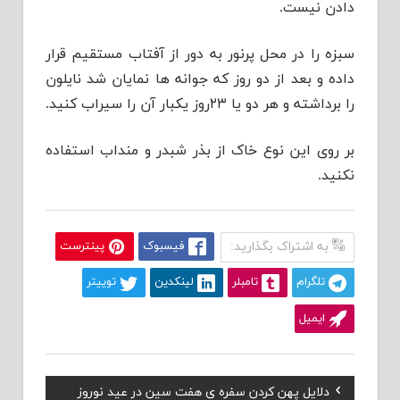
دادن نیست.
سبزه را در محل پرنور به دور از آفتاب مستقیم قرار
داده و بعد از دو روز که جوانه ها نمایان شد نایلون
را برداشته و هر دو یا ۲۳روز یکبار آن را سیراب کنید.
بر روی این نوع خاک از بذر شبدر و منداب استفاده
نکنید.
به اشتراک بگذارید:
فیسبوک
پینترست
تلگرام
تامبلر
لینکدین
توییتر
ایمیل
Previous
دلایل پهن کردن سفره ی هفت سین در عید نوروز