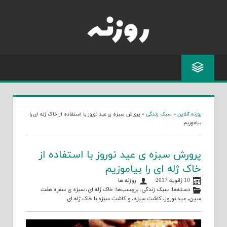
Skip
to
content
روزنه آنلاین
»
سبک زندگی
»
پرورش سبزه ی عید نوروز با استفاده از خاک ژله ای را
بیاموزیم
پرورش سبزه ی عید نوروز با استفاده از
خاک ژله ای را بیاموزیم
10 ژانویه 2017
روزنه ها
دسته‌ها:
سبک زندگی
. برچسب‌ها:
خاک ژله ای
،
سبزه ی سفره هفت
سین
،
عید نوروز
،
کاشت سبزه
، و
کاشت سبزه با خاک ژله ای
.