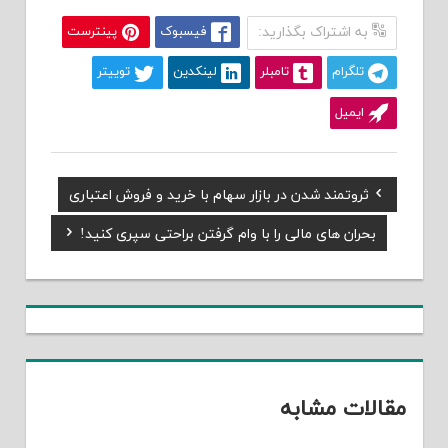
به اشتراک بگذارید:
فیسبوک
پینترست
تلگرام
تامبلر
لینکدین
توییتر
ایمیل
Previous
ثروتمند شدن در بازار سهام با خرید‌ و‌ فروش اعتباری
راهبری
Post:
Next
بحران های مالی را با وام گرفتن براحتی سپری کنید!
نوشته
Post:
مقالات مشابه