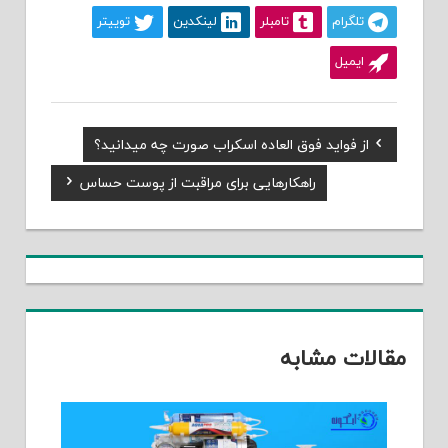
تلگرام
تامبلر
لینکدین
توییتر
ایمیل
Previous
از فواید فوق العاده اسکراب صورت چه میدانید؟
راهبری
Post:
Next
راهکارهایی برای مراقبت از پوست حساس
نوشته
Post:
مقالات مشابه