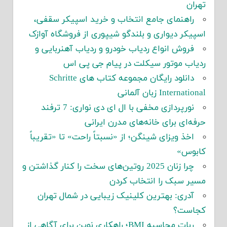
تهران
راهنمای جامع انتخاب و خرید اسپیکر سقفی،
اسپیکر دیواری و بلندگو شیپوری از فروشگاه آوازک
فروش انواع ردیاب خودرو و ردیاب آهنربایی و
ردیاب موتور سیکلت در پیام جی پی اس
دانلود رایگان مجموعه کتاب های Schritte
International زبان آلمانی
نورپردازی مخفی با ال ای دی نواری: 7 ترفند
حرفه‌ای برای خانه‌های مدرن ایرانی
اخذ ویزای شینگن؛ از «نسبتاً راحت» تا «تقریباً
کابوس»
چرا زنان 2025 روتین‌های سخت را کنار گذاشتن و
مسیر سبک را انتخاب کردن
آدری: بهترین کلینیک زیبایی در شمال تهران
کجاست؟
ربات محاسبه BMI؛ راهکاری نوین برای آگاهی از