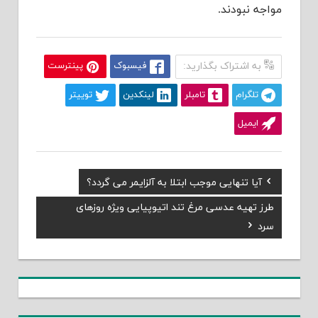
مواجه نبودند.
به اشتراک بگذارید:
فیسبوک
پینترست
تلگرام
تامبلر
لینکدین
توییتر
ایمیل
Previous
آیا تنهایی موجب ابتلا به آلزایمر می گردد؟
راهبری
Post:
Next
طرز تهیه عدسی مرغ تند اتیوپیایی ویژه روزهای
نوشته
Post:
سرد