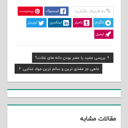
به اشتراک بگذارید:
فیسبوک
پینترست
تلگرام
تامبلر
لینکدین
توییتر
ایمیل
Previous
بررسی مفید یا مضر بودن دانه های غلات؟
راهبری
Post:
Next
ماهی جز مغذی ترین و سالم ترین مواد غذایی
نوشته
Post:
مقالات مشابه