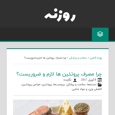
Skip
to
content
روزنه آنلاین
»
سلامت و پزشکی
»
چرا مصرف پروتئین ها لازم و ضروریست؟
چرا مصرف پروتئین ها لازم و ضروریست؟
8 آوریل 2017
نگارنده
دسته‌ها:
سلامت و پزشکی
. برچسب‌ها:
پروتئین
،
خواص پروتئین
،
کاهش وزن
، و
مواد غذایی
.