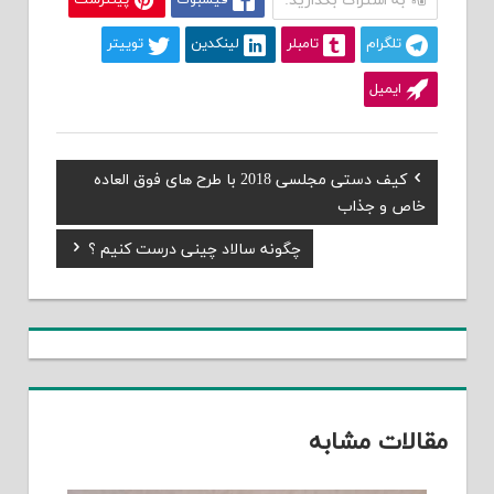
به اشتراک بگذارید:
فیسبوک
پینترست
تلگرام
تامبلر
لینکدین
توییتر
ایمیل
Previous
کیف دستی مجلسی 2018 با طرح های فوق العاده
راهبری
Post:
خاص و جذاب
نوشته
Next
چگونه سالاد چینی درست کنیم ؟
Post:
مقالات مشابه