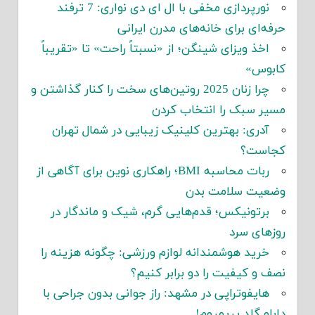
نورپردازی مخفی با ال ای دی نواری: 7 ترفند
حرفه‌ای برای خانه‌های مدرن ایرانی
اخذ ویزای شینگن؛ از «نسبتاً راحت» تا «تقریباً
کابوس»
چرا زنان 2025 روتین‌های سخت را کنار گذاشتن و
مسیر سبک را انتخاب کردن
آدری: بهترین کلینیک زیبایی در شمال تهران
کجاست؟
ربات محاسبه BMI؛ راهکاری نوین برای آگاهی از
وضعیت سلامت بدن
برتونیکس؛ قدم‌هایی گرم، شیک و ماندگار در
روزهای سرد
خرید هوشمندانه لوازم ورزشی: چگونه هزینه را
نصف و کیفیت را دو برابر کنیم؟
هایفوتراپی در مشهد: راز جوانی بدون جراحی با
دابلو گلد پریمیوم!