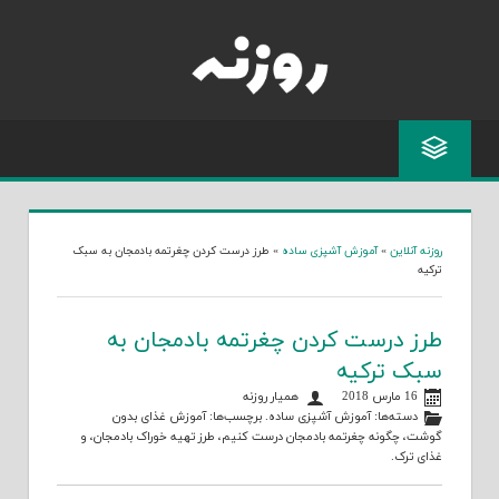
Skip
to
content
روزنه آنلاین
»
آموزش آشپزی ساده
»
طرز درست کردن چغرتمه بادمجان به سبک
ترکیه
طرز درست کردن چغرتمه بادمجان به
سبک ترکیه
16 مارس 2018
همیار روزنه
دسته‌ها:
آموزش آشپزی ساده
. برچسب‌ها:
آموزش غذای بدون
گوشت
،
چگونه چغرتمه بادمجان درست کنیم
،
طرز تهیه خوراک بادمجان
، و
غذای ترک
.