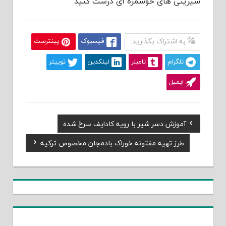
شیرینی های خوشمزه ای درست کنید
به اشتراک بگذارید:
فیسبوک
پینترست
تلگرام
تامبلر
لینکدین
توییتر
ایمیل
Previous
آموزش دسر شیر با رویه کادایف سرخ شده
راهبری
Post:
Next
طرز تهیه مفتونه خوراک بادمجان مخصوص ترکیه
نوشته
Post: