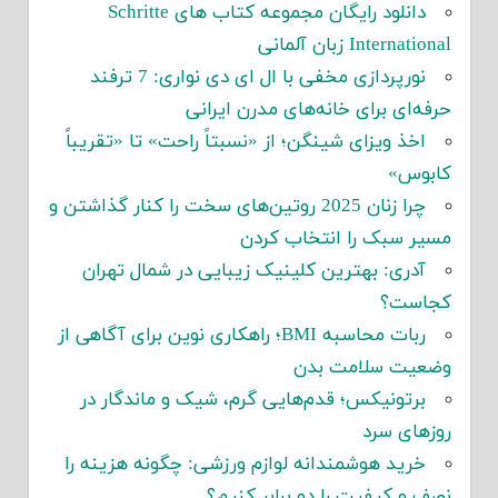
دانلود رایگان مجموعه کتاب های Schritte
International زبان آلمانی
نورپردازی مخفی با ال ای دی نواری: 7 ترفند
حرفه‌ای برای خانه‌های مدرن ایرانی
اخذ ویزای شینگن؛ از «نسبتاً راحت» تا «تقریباً
کابوس»
چرا زنان 2025 روتین‌های سخت را کنار گذاشتن و
مسیر سبک را انتخاب کردن
آدری: بهترین کلینیک زیبایی در شمال تهران
کجاست؟
ربات محاسبه BMI؛ راهکاری نوین برای آگاهی از
وضعیت سلامت بدن
برتونیکس؛ قدم‌هایی گرم، شیک و ماندگار در
روزهای سرد
خرید هوشمندانه لوازم ورزشی: چگونه هزینه را
نصف و کیفیت را دو برابر کنیم؟