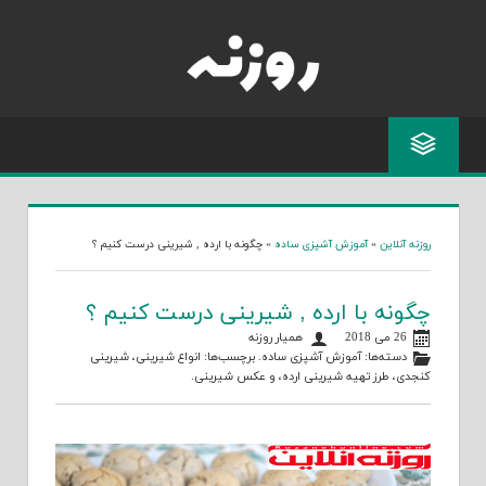
Skip
to
content
روزنه آنلاین
»
آموزش آشپزی ساده
»
چگونه با ارده , شیرینی درست کنیم ؟
چگونه با ارده , شیرینی درست کنیم ؟
26 می 2018
همیار روزنه
دسته‌ها:
آموزش آشپزی ساده
. برچسب‌ها:
انواع شیرینی
،
شیرینی
کنجدی
،
طرز تهیه شیرینی ارده
، و
عکس شیرینی
.