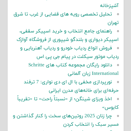
آشپزخانه
تحلیل تخصصی رویه های قضایی از غرب تا شرق
تهران
راهنمای جامع انتخاب و خرید اسپیکر سقفی،
اسپیکر دیواری و بلندگو شیپوری از فروشگاه آوازک
فروش انواع ردیاب خودرو و ردیاب آهنربایی و
ردیاب موتور سیکلت در پیام جی پی اس
دانلود رایگان مجموعه کتاب های Schritte
International زبان آلمانی
نورپردازی مخفی با ال ای دی نواری: 7 ترفند
حرفه‌ای برای خانه‌های مدرن ایرانی
اخذ ویزای شینگن؛ از «نسبتاً راحت» تا «تقریباً
کابوس»
چرا زنان 2025 روتین‌های سخت را کنار گذاشتن و
مسیر سبک را انتخاب کردن