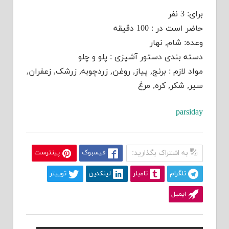
برای: 3 نفر
حاضر است در : 100 دقیقه
وعده: شام, نهار
دسته بندی دستور آشپزی : پلو و چلو
مواد لازم : برنج, پیاز, روغن, زردچوبه, زرشک, زعفران,
سیر, شکر, کره, مرغ
parsiday
به اشتراک بگذارید:
فیسبوک
پینترست
تلگرام
تامبلر
لینکدین
توییتر
ایمیل