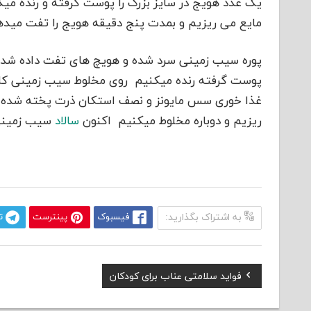
یک عدد هویج در سایز بزرگ را پوست گرقته و رنده می
مایع می ریزیم و بمدت پنج دقیقه هویج را تفت میده
پوره سیب زمینی سرد شده و هویچ های تفت داده شده
پوست گرفته رنده میکنیم روی مخلوط سیب زمینی کلم 
غذا خوری سس مایونز و نصف استکان ذرت پخته شده م
ریزیم و دوباره مخلوط میکنیم اکنون
سالاد
سیب زمینی 
به اشتراک بگذارید:
فیسبوک
پینترست
ت
Previous
فواید سلامتی عناب برای کودکان
راهبری
Post: