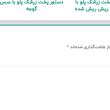
خت زرشک پلو با
دستور پخت زرشک پلو با سس
 ریش ریش شده
گوجه
ز علامت‌گذاری شده‌اند
*