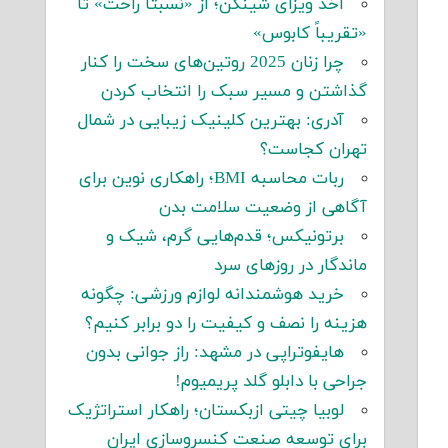
اخذ ویزای شینگن؛ از «نسبتاً راحت» تا
«تقریباً کابوس»
چرا زنان 2025 روتین‌های سخت را کنار
گذاشتن و مسیر سبک را انتخاب کردن
آدری: بهترین کلینیک زیبایی در شمال
تهران کجاست؟
ربات محاسبه BMI؛ راهکاری نوین برای
آگاهی از وضعیت سلامت بدن
برتونیکس؛ قدم‌هایی گرم، شیک و
ماندگار در روزهای سرد
خرید هوشمندانه لوازم ورزشی: چگونه
هزینه را نصف و کیفیت را دو برابر کنیم؟
هایفوتراپی در مشهد: راز جوانی بدون
جراحی با دابلو گلد پریمیوم!
لوبیا چیتی ازبکستان؛ راهکار استراتژیک
برای توسعه صنعت کنسروسازی ایران