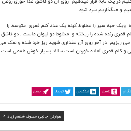
کنیم در یک تابه قرار میدهیم روی آن دو قاشق غذا خوری روغن
یم و میگذاریم سرد شود
 ویک حبه سیر را مخلوط کرده یک عدد کلم قمری متوسط را
قمری رنده شده را ریخته و مخلوط دو لیوان ماست , دو قاشق
ی ریزیم در آخر روی آن مقداری شوید ریز خرد شده و نمک می
و کلم قمری آماده خوردن است سالاد بسیار خوش طعمی است
لگرام
تامبلر
لینکدین
توییتر
ایمیل
Next
عوارض جانبی مصرف شلغم زیاد
Post: