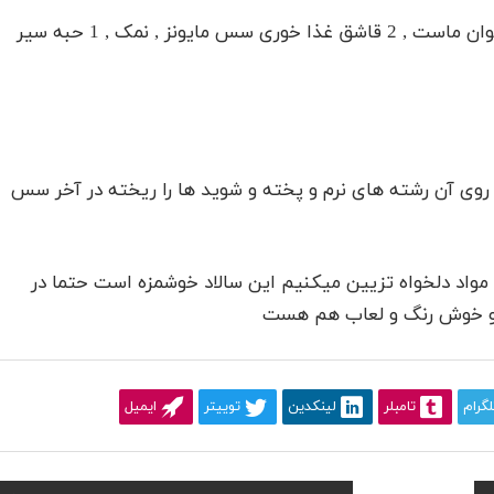
در یک کاسه کوچک 1 لیوان ماست , 2 قاشق غذا خوری سس مایونز , نمک , 1 حبه سیر
وی آن رشته های نرم و پخته و شوید ها را ریخته در آخر سس
ا مواد دلخواه تزیین میکنیم این سالاد خوشمزه است حتما در
 و خوش رنگ و لعاب هم هست
لگرام
تامبلر
لینکدین
توییتر
ایمیل