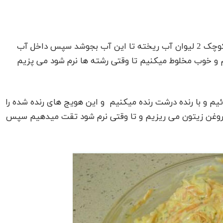
برای درست کردن سالاد هویج و رشته اول در یکقابلمه کوچک 2 لیوان آب ریخته تا این آب بجوشد سپس داخل آب
و خوب مخلوط میکنیم تا وقتی رشته ها نرم شود می پزیم
وئیم و با رنده درشت رنده میکنیم و این هویج های رنده شده را
یم روی آن 3 قاشق غذا خوری روغن زیتون می ریزیم و تا وقتی نرم شود تقت میدهیم سپس