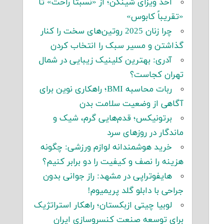
اخذ ویزای شینگن؛ از «نسبتاً راحت» تا
«تقریباً کابوس»
چرا زنان 2025 روتین‌های سخت را کنار
گذاشتن و مسیر سبک را انتخاب کردن
آدری: بهترین کلینیک زیبایی در شمال
تهران کجاست؟
ربات محاسبه BMI؛ راهکاری نوین برای
آگاهی از وضعیت سلامت بدن
برتونیکس؛ قدم‌هایی گرم، شیک و
ماندگار در روزهای سرد
خرید هوشمندانه لوازم ورزشی: چگونه
هزینه را نصف و کیفیت را دو برابر کنیم؟
هایفوتراپی در مشهد: راز جوانی بدون
جراحی با دابلو گلد پریمیوم!
لوبیا چیتی ازبکستان؛ راهکار استراتژیک
برای توسعه صنعت کنسروسازی ایران