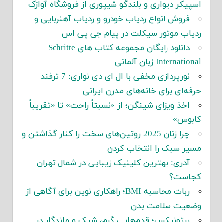
اسپیکر دیواری و بلندگو شیپوری از فروشگاه آوازک
فروش انواع ردیاب خودرو و ردیاب آهنربایی و
ردیاب موتور سیکلت در پیام جی پی اس
دانلود رایگان مجموعه کتاب های Schritte
International زبان آلمانی
نورپردازی مخفی با ال ای دی نواری: 7 ترفند
حرفه‌ای برای خانه‌های مدرن ایرانی
اخذ ویزای شینگن؛ از «نسبتاً راحت» تا «تقریباً
کابوس»
چرا زنان 2025 روتین‌های سخت را کنار گذاشتن و
مسیر سبک را انتخاب کردن
آدری: بهترین کلینیک زیبایی در شمال تهران
کجاست؟
ربات محاسبه BMI؛ راهکاری نوین برای آگاهی از
وضعیت سلامت بدن
برتونیکس؛ قدم‌هایی گرم، شیک و ماندگار در