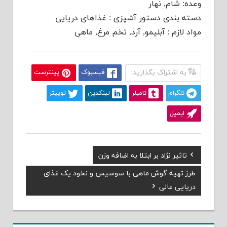
وعده: شام, نهار
دسته بندی دستور آشپزی : غذاهای دريايی
مواد لازم : آبلیمو, آرد, تخم مرغ, ماهی
به اشتراک بگذارید:
فیسبوک
پینترست
تلگرام
تامبلر
لینکدین
توییتر
ایمیل
Previous
تاثیر نژاد بر ابتلا به اضافه وزن
راهبری
Post:
Next
طرز تهیه گوش ماهی با سوسیس و نخود یک غذای
نوشته
Post:
دریایی عالی