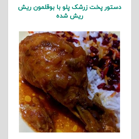
دستور پخت زرشک پلو با بوقلمون ریش
ریش شده