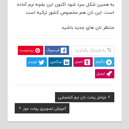
به همین شکل سرد شود اکنون این بقچه نرم آماده
است. این نان هم مخصوص کشور ترکیه است
منتظر نان های جدید باشید
به اشتراک بگذارید:
فیسبوک
پینترست
تلگرام
تامبلر
لینکدین
توییتر
ایمیل
Previous
مراحل پخت نان نرم کشمشی
راهبری
Post:
Next
آموزش تصویری رولت موز
نوشته
Post: