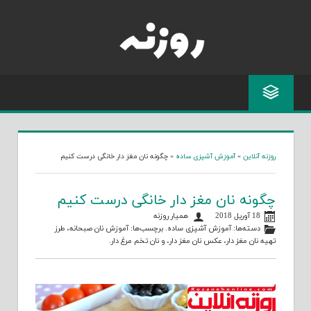
Skip
to
content
روزنه آنلاین
»
آموزش آشپزی ساده
»
چگونه نان مغز دار خانگی درست کنیم
چگونه نان مغز دار خانگی درست کنیم
18 آوریل 2018
همیار روزنه
دسته‌ها:
آموزش آشپزی ساده
. برچسب‌ها:
آموزش نان صبحانه
،
طرز
تهیه نان مغز دار
،
عکس نان مغز دار
، و
نان تخم مرغ دار
.