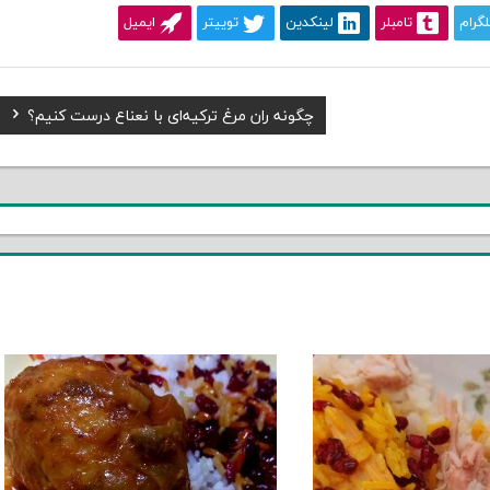
لگرام
تامبلر
لینکدین
توییتر
ایمیل
Next
چگونه ران مرغ ترکیه‌ای با نعناع درست کنیم؟
Post: