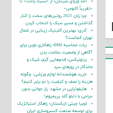
اخذ ویزای شینگن؛ از «نسبتاً راحت» تا
«تقریباً کابوس»
چرا زنان 2025 روتین‌های سخت را کنار
گذاشتن و مسیر سبک را انتخاب کردن
آدری: بهترین کلینیک زیبایی در شمال
تهران کجاست؟
ربات محاسبه BMI؛ راهکاری نوین برای
آگاهی از وضعیت سلامت بدن
برتونیکس؛ قدم‌هایی گرم، شیک و
ماندگار در روزهای سرد
خرید هوشمندانه لوازم ورزشی: چگونه
هزینه را نصف و کیفیت را دو برابر کنیم؟
هایفوتراپی در مشهد: راز جوانی بدون
جراحی با دابلو گلد پریمیوم!
لوبیا چیتی ازبکستان؛ راهکار استراتژیک
برای توسعه صنعت کنسروسازی ایران