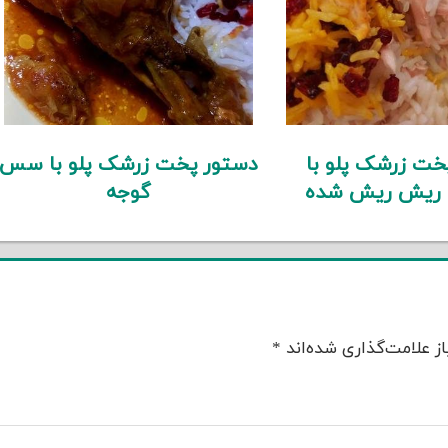
خت زرشک پلو با
دستور پخت زرشک پلو با سس
 ریش ریش شده
گوجه
ز علامت‌گذاری شده‌اند
*