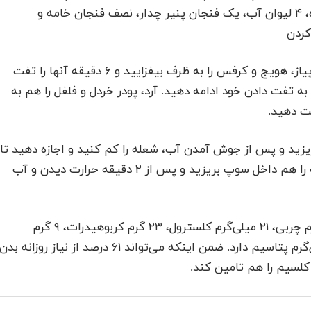
فلفل، ۲ عدد عصاره سبزیجات، ۲۵۰ گرم پروکلی ریزشده، ۴ لیوان آب، یک فنجان پنیر چدار، نصف فنجان خامه و
کردن
این سوپ هم ابتدا روغن را در قابلمه بزرگی گرم کنید. پیاز، هویج و کرفس را به ظرف بیفزایید و ۶ دقیقه آنها را تفت
سیب‌زمینی و سیر را بیفزایید و ۲ دقیقه به تفت دادن خود ادامه دهید. آرد، پودر خردل و فلفل را هم به
یزید و پس از جوش آمدن آب، شعله را کم کنید و اجازه دهید تا
سوپ شما غلیظ شود. درنهایت، پنیر چدار، نمک و خامه را هم داخل سوپ بریزید و پس از ۲ دقیقه حرارت دیدن و آب
هر وعده از این سوپ حدود ۲۰۵ کیلوکالری انرژی، ۹ گرم چربی، ۲۱ میلی‌گرم کلسترول، ۲۳ گرم کربوهیدرات، ۹ گرم
پروتئین، ۴ گرم فیبر، ۵۰۸ میلی‌گرم سدیم و ۴۳۶ میلی‌گرم پتاسیم دارد. ضمن اینکه می‌تواند ۶۱ درصد از نیاز روزانه بد