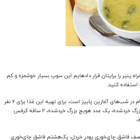
ه پنیر را برایتان قرار دادهایم این سوپ بسیار خوشمزه و کم
استفاده کنید.
سوپ بروکلی و پنیر، غذایی سبک و ساده برای وعده شام در شب‌های آغازین پاییز است. برای تهیه این غذا برای ۶ نفر
به یک قاشق غذاخوری روغن زیتون فرابکر، ۱ عدد پیاز بزرگ خردشده، یک عدد هویج بزرگ خردشده، ۲ ساقه کرفس
آرد سبوس‌دار، نصف قاشق چای‌خوری پودر خردل، یک‌هشتم قاشق چای‌خوری