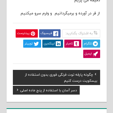
دقیقه می پزیم
از فر در آورده و برمیگردانیم و ولرم سرو میکنیم
به اشتراک بگذارید:
فیسبوک
پینترست
تلگرام
تامبلر
لینکدین
توییتر
ایمیل
Previous
چگونه پارفه توت فرنگی فوری بدون استفاده از
راهبری
Post:
بیسکویت درست کنیم
نوشته
Next
دسر آسان با استفاده از پنج ماده اصلی
Post: