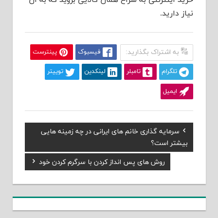
خرید اینترنتی به سراغ همان کالایی بروید که به آن
نیاز دارید.
به اشتراک بگذارید:
فیسبوک
پینترست
تلگرام
تامبلر
لینکدین
توییتر
ایمیل
Previous
سرمایه گذاری خانم های ایرانی در چه زمینه هایی
راهبری
Post:
بیشتر است؟
نوشته
Next
روش های پس انداز کردن با سرگرم کردن خود
Post: