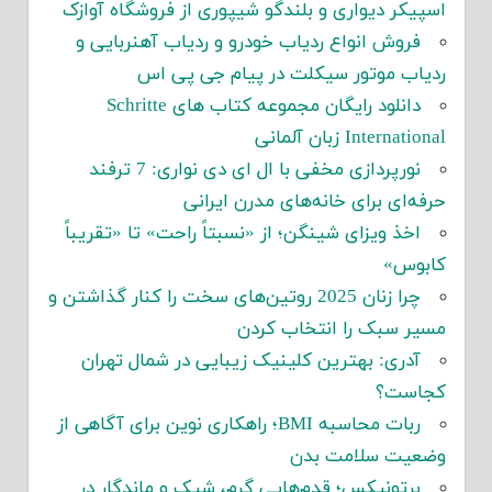
اسپیکر دیواری و بلندگو شیپوری از فروشگاه آوازک
فروش انواع ردیاب خودرو و ردیاب آهنربایی و
ردیاب موتور سیکلت در پیام جی پی اس
دانلود رایگان مجموعه کتاب های Schritte
International زبان آلمانی
نورپردازی مخفی با ال ای دی نواری: 7 ترفند
حرفه‌ای برای خانه‌های مدرن ایرانی
اخذ ویزای شینگن؛ از «نسبتاً راحت» تا «تقریباً
کابوس»
چرا زنان 2025 روتین‌های سخت را کنار گذاشتن و
مسیر سبک را انتخاب کردن
آدری: بهترین کلینیک زیبایی در شمال تهران
کجاست؟
ربات محاسبه BMI؛ راهکاری نوین برای آگاهی از
وضعیت سلامت بدن
برتونیکس؛ قدم‌هایی گرم، شیک و ماندگار در