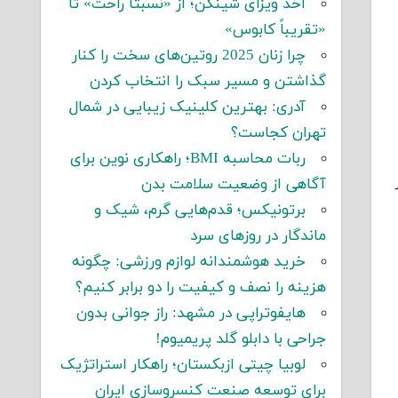
اخذ ویزای شینگن؛ از «نسبتاً راحت» تا
«تقریباً کابوس»
چرا زنان 2025 روتین‌های سخت را کنار
گذاشتن و مسیر سبک را انتخاب کردن
آدری: بهترین کلینیک زیبایی در شمال
تهران کجاست؟
ربات محاسبه BMI؛ راهکاری نوین برای
آگاهی از وضعیت سلامت بدن
برتونیکس؛ قدم‌هایی گرم، شیک و
ماندگار در روزهای سرد
خرید هوشمندانه لوازم ورزشی: چگونه
هزینه را نصف و کیفیت را دو برابر کنیم؟
هایفوتراپی در مشهد: راز جوانی بدون
جراحی با دابلو گلد پریمیوم!
لوبیا چیتی ازبکستان؛ راهکار استراتژیک
برای توسعه صنعت کنسروسازی ایران