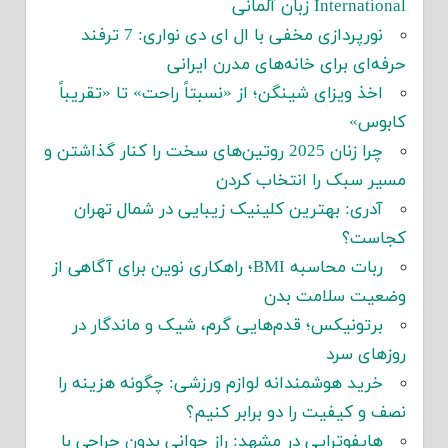
International زبان آلمانی
نورپردازی مخفی با ال ای دی نواری: 7 ترفند
حرفه‌ای برای خانه‌های مدرن ایرانی
اخذ ویزای شینگن؛ از «نسبتاً راحت» تا «تقریباً
کابوس»
چرا زنان 2025 روتین‌های سخت را کنار گذاشتن و
مسیر سبک را انتخاب کردن
آدری: بهترین کلینیک زیبایی در شمال تهران
کجاست؟
ربات محاسبه BMI؛ راهکاری نوین برای آگاهی از
وضعیت سلامت بدن
برتونیکس؛ قدم‌هایی گرم، شیک و ماندگار در
روزهای سرد
خرید هوشمندانه لوازم ورزشی: چگونه هزینه را
نصف و کیفیت را دو برابر کنیم؟
هایفوتراپی در مشهد: راز جوانی بدون جراحی با