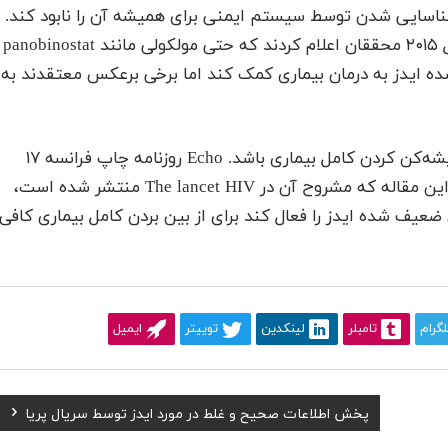
 HIV را بیدار و پس از شناسایی شدن توسط سیستم ایمنی برای همیشه آن را نابود کند.
در تحقیقی که در مجله AIDS منتشر شد، در اوایل سال ۲۰۱۵ محققان اعلام کردند که حتی مولکولی مانند panobinostat
ده ایدز به درمان بیماری کمک کند اما برخی برعکس معتقدند به
این مولکول و دیگر مولکول‌ها می‌تواند معجونی برای ریشه‌کن کردن کامل بیماری باشد. Echo روزنامه چاپ فرانسه ۱۷
نوامبر تحقیقی استرالیایی را در این رابطه منتشر کرد. این مقاله که مشروح آن در The lancet HIV منتشر شده است،
disu که می‌تواند ویروس ضعیف شده ایدز را فعال کند برای از بین بردن کامل بیماری کافی
لگرام
تامبلر
لینکدین
توییتر
ایمیل
Next
پخش اطلاعات صحیح و غلط در مورد ایدز توسط سریال پریا
Post: