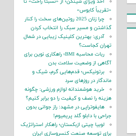
اخذ ویزای شینگن؛ از «نسبتاً راحت» تا
«تقریباً کابوس»
چرا زنان 2025 روتین‌های سخت را کنار
گذاشتن و مسیر سبک را انتخاب کردن
آدری: بهترین کلینیک زیبایی در شمال
تهران کجاست؟
ربات محاسبه BMI؛ راهکاری نوین برای
آگاهی از وضعیت سلامت بدن
برتونیکس؛ قدم‌هایی گرم، شیک و
ماندگار در روزهای سرد
خرید هوشمندانه لوازم ورزشی: چگونه
هزینه را نصف و کیفیت را دو برابر کنیم؟
هایفوتراپی در مشهد: راز جوانی بدون
جراحی با دابلو گلد پریمیوم!
لوبیا چیتی ازبکستان؛ راهکار استراتژیک
برای توسعه صنعت کنسروسازی ایران