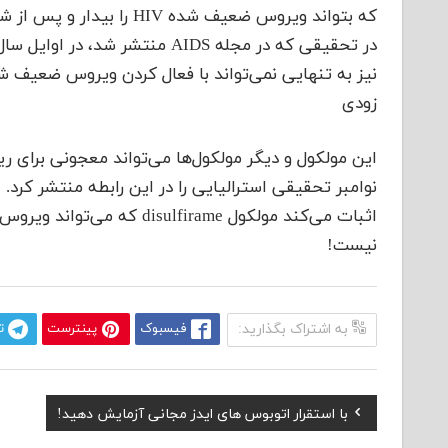
که بتواند ویروس ضعیف شده
نیز به تنهایی نمی‌تواند با فعال کردن ویروس ضعیف ش
زودی
اثبات می‌کند مولکول lfirame
نیست!
به اشتراک بگذارید:
فیسبوک
پینترست
ت
Previous
با استقرار اتوبوس های ایدز مجانی آزمایش دهید!
راهبری
Post: