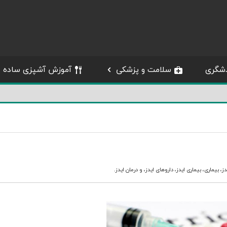
شگری
سلامت و پزشکی
آموزش آشپزی ساده
دز
،
بیماری
،
بیماری ایدز
،
داروهای ایدز
، و
درمان ایدز
.