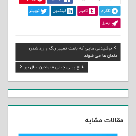
تلگرام
تامبلر
لینکدین
توییتر
ایمیل
Previous
نوشیدنی هایی که باعث تغییر رنگ و زرد شدن
راهبری
Post:
دندان ها می شوند
نوشته
Next
طالع بینی چینی متولدین سال ببر
Post:
مقالات مشابه