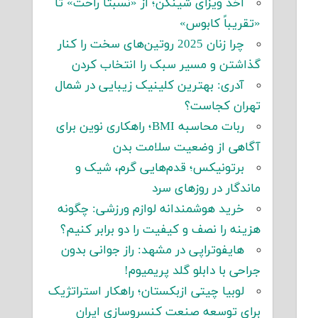
اخذ ویزای شینگن؛ از «نسبتاً راحت» تا
«تقریباً کابوس»
چرا زنان 2025 روتین‌های سخت را کنار
گذاشتن و مسیر سبک را انتخاب کردن
آدری: بهترین کلینیک زیبایی در شمال
تهران کجاست؟
ربات محاسبه BMI؛ راهکاری نوین برای
آگاهی از وضعیت سلامت بدن
برتونیکس؛ قدم‌هایی گرم، شیک و
ماندگار در روزهای سرد
خرید هوشمندانه لوازم ورزشی: چگونه
هزینه را نصف و کیفیت را دو برابر کنیم؟
هایفوتراپی در مشهد: راز جوانی بدون
جراحی با دابلو گلد پریمیوم!
لوبیا چیتی ازبکستان؛ راهکار استراتژیک
برای توسعه صنعت کنسروسازی ایران