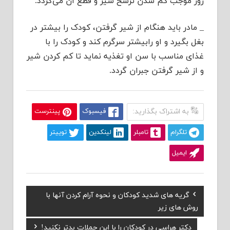
روز موجب کم شدن ترشح شیر و قطع آن می‌گردد.
_ مادر باید هنگام از شیر گرفتن، کودک را بیشتر در
بغل بگیرد و او رابیشتر سرگرم کند و کودک را با
غذای مناسب با سن او تغذیه نماید تا کم کردن شیر
و از شیر گرفتن جبران گردد.
به اشتراک بگذارید:
فیسبوک
پینترست
تلگرام
تامبلر
لینکدین
توییتر
ایمیل
Previous
گریه های شدید کودکان و نحوه آرام کردن آنها با
راهبری
Post:
روش های زیر
نوشته
Next
دکتر هراسی در کودکان را با این جملات بدتر نکنید!