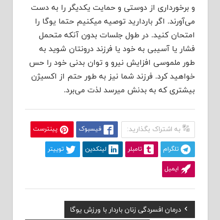
و برخورداری از دوستی و حمایت یکدیگر را به دست
می‌آورند. اگر باردارید توصیه میکنیم حتما یوگا را
امتحان کنید. در طول جلسات بدون آنکه متحمل
فشار یا آسیبی به خود یا فرزند درونتان شوید به
طور ملموسی افزایش نیرو و توان بدنی خود را حس
خواهید کرد. فرزند شما نیز به طور حتم از اکسیژن
بیشتری که به بدنش میرسد لذت می‌برد.
به اشتراک بگذارید:
فیسبوک
پینترست
تلگرام
تامبلر
لینکدین
توییتر
ایمیل
Previous
درمان افسردگی زنان باردار با ورزش یوگا