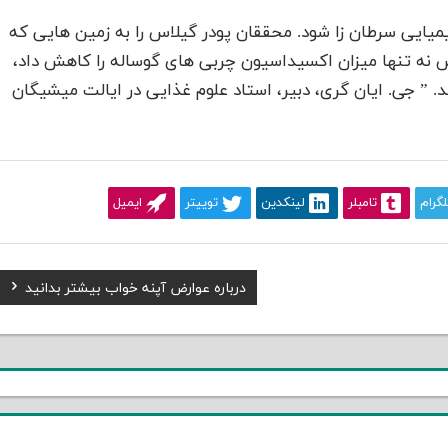
یایی سرطان زا شود. محققان پودر گیلاس را به زمین هایی که
اس نه تنها میزان اکسیداسیون چربی های گوساله را کاهش داد،
 جی. ایان گری، دبیر، استاد علوم غذایی در ایالت میشیگان
لگرام
تامبلر
لینکدین
توییتر
ایمیل
Next
درباره عوارض آپنه خواب بیشتر بدانید
Post: