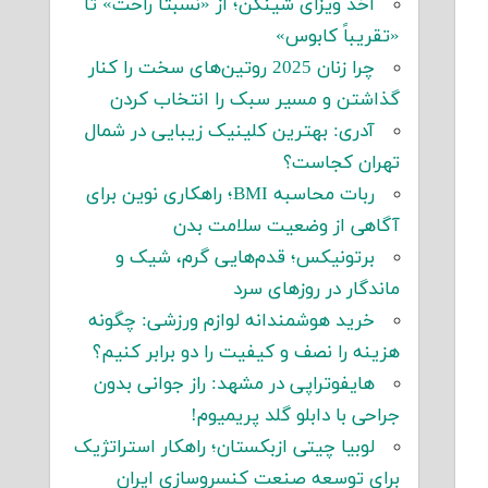
اخذ ویزای شینگن؛ از «نسبتاً راحت» تا
«تقریباً کابوس»
چرا زنان 2025 روتین‌های سخت را کنار
گذاشتن و مسیر سبک را انتخاب کردن
آدری: بهترین کلینیک زیبایی در شمال
تهران کجاست؟
ربات محاسبه BMI؛ راهکاری نوین برای
آگاهی از وضعیت سلامت بدن
برتونیکس؛ قدم‌هایی گرم، شیک و
ماندگار در روزهای سرد
خرید هوشمندانه لوازم ورزشی: چگونه
هزینه را نصف و کیفیت را دو برابر کنیم؟
هایفوتراپی در مشهد: راز جوانی بدون
جراحی با دابلو گلد پریمیوم!
لوبیا چیتی ازبکستان؛ راهکار استراتژیک
برای توسعه صنعت کنسروسازی ایران