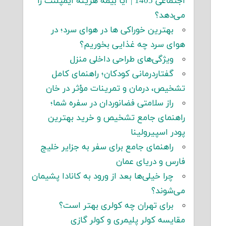
اجتماعی 1405 | آیا بیمه هزینه ایمپلنت را
می‌دهد؟
بهترین خوراکی ها در هوای سرد؛ در
هوای سرد چه غذایی بخوریم؟
ویژگی‌های طراحی داخلی منزل
گفتاردرمانی کودکان؛ راهنمای کامل
تشخیص، درمان و تمرینات مؤثر در خان
راز سلامتی فضانوردان در سفره شما؛
راهنمای جامع تشخیص و خرید بهترین
پودر اسپیرولینا
راهنمای جامع برای سفر به جزایر خلیج
فارس و دریای عمان
چرا خیلی‌ها بعد از ورود به کانادا پشیمان
می‌شوند؟
برای تهران چه کولری بهتر است؟
مقایسه کولر پلیمری و کولر گازی