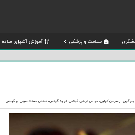
شگری
سلامت و پزشکی
آموزش آشپزی ساده
جلوگیری از سرطان کولون
،
خواص درمانی گیلاس
،
فواید گیلاس
،
کاهش حملات نقرس
، و
گیلاس
.