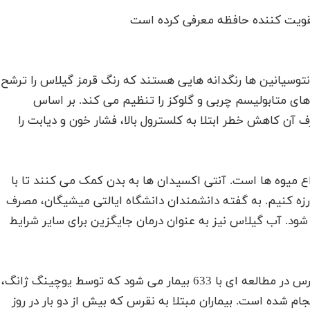
 تقویت کننده حافظه معرفی کرده است
توسیانین ها رنگدانه هایی هستند که رنگ قرمز گیلاس را ترشح
P را فعال کنند که ژن های متابولیسم چربی و گلوکز را تنظیم می کند. بر اساس
ن کاهش خطر ابتلا به کلسترول بالا، فشار خون و دیابت را
اع میوه ها است. آنتی اکسیدان ها به بدن کمک می کنند تا با
ارزه کنیم. به گفته دانشمندان دانشگاه ایالتی میشیگان، مصرف
ود. آب گیلاس نیز به عنوان درمان جایگزین برای سایر شرایط
خوردن گیلاس باعث کاهش 35 درصدی خطر ابتلا به نقرس در مطالعه ای با 633 بیمار می شود که توسط یوچینگ ژانگ،
م شده است. بیماران مبتلا به نقرس که بیش از دو بار در روز