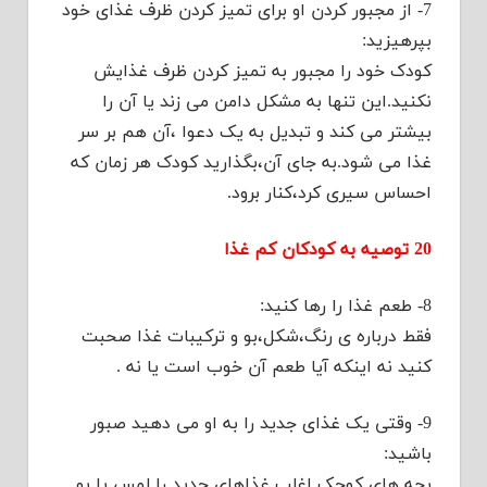
7- از مجبور کردن او برای تمیز کردن ظرف غذای خود
بپرهیزید:
کودک خود را مجبور به تمیز کردن ظرف غذایش
نکنید.این تنها به مشکل دامن می زند یا آن را
بیشتر می کند و تبدیل به یک دعوا ،آن هم بر سر
غذا می شود.به جای آن،بگذارید کودک هر زمان که
احساس سیری کرد،کنار برود.
20 توصیه به کودکان کم غذا
8- طعم غذا را رها کنید:
فقط درباره ی رنگ،شکل،بو و ترکیبات غذا صحبت
کنید نه اینکه آیا طعم آن خوب است یا نه .
9- وقتی یک غذای جدید را به او می دهید صبور
باشید:
بچه های کوچک اغلب غذاهای جدید را لمس یا بو