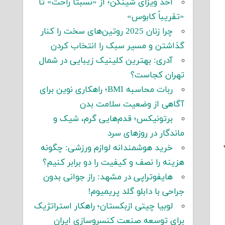
اخذ ویزای شینگن؛ از «نسبتاً راحت» تا
«تقریباً کابوس»
چرا زنان 2025 روتین‌های سخت را کنار
گذاشتن و مسیر سبک را انتخاب کردن
آدری: بهترین کلینیک زیبایی در شمال
تهران کجاست؟
ربات محاسبه BMI؛ راهکاری نوین برای
آگاهی از وضعیت سلامت بدن
برتونیکس؛ قدم‌هایی گرم، شیک و
ماندگار در روزهای سرد
خرید هوشمندانه لوازم ورزشی: چگونه
هزینه را نصف و کیفیت را دو برابر کنیم؟
هایفوتراپی در مشهد: راز جوانی بدون
جراحی با دابلو گلد پریمیوم!
لوبیا چیتی ازبکستان؛ راهکار استراتژیک
برای توسعه صنعت کنسروسازی ایران