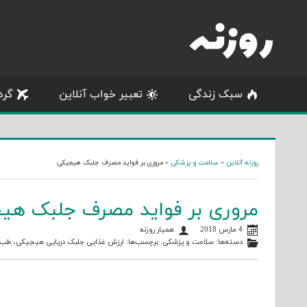
Skip
to
content
سبک زندگی
تعبیر خواب آنلاین
گرد
روزنه آنلاین
»
سلامت و پزشکی
»
مروری بر فواید مصرف جلبک هیجیکی
مروری بر فواید مصرف جلبک هی
4 مارس 2018
همیار روزنه
دسته‌ها:
سلامت و پزشکی
. برچسب‌ها:
ارزش غذایی جلبک دریایی هیجیکی
،
طب 